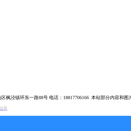
枫泾镇环东一路88号 电话：18817706166
本站部分内容和图片来
05号